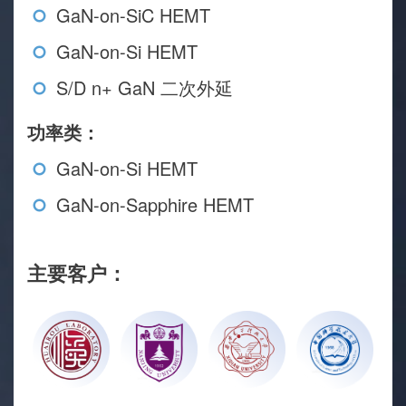
GaN-on-SiC HEMT
GaN-on-Si HEMT
S/D n+ GaN 二次外延
功率类：
GaN-on-Si HEMT
GaN-on-Sapphire HEMT
主要客户：