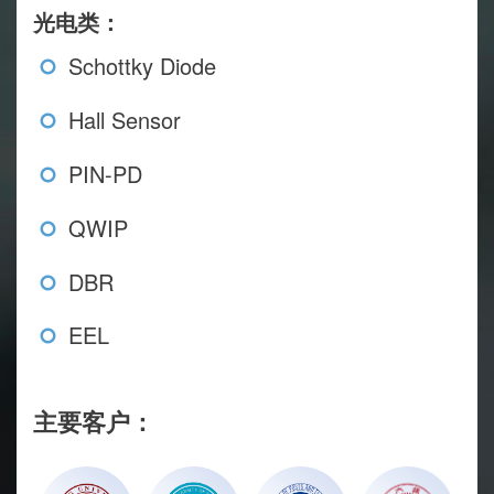
光电类：
Schottky Diode
Hall Sensor
PIN-PD
QWIP
DBR
EEL
主要客户：