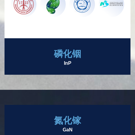
磷化铟
InP
氮化镓
GaN